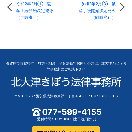
令和2年2月① 破
令和2年2月③ 破
産手続開始決定発令
産手続開始決定発令
（同時廃止）
（同時廃止）
滋賀県で債務整理・離婚・相続・企業法務でお困りの方は、北大津きぼう法
律事務所にご相談下さい
〒520-0232 滋賀県大津市真野１丁目４４−１ YUUKI BLDG 203
077-599-4155
受付時間 9:00〜18:00(土日祝日除く)