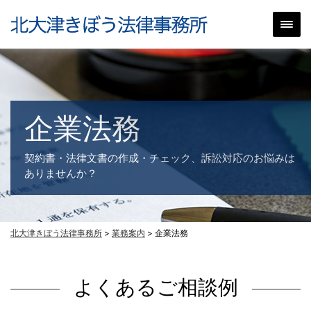
企業法務
契約書・法律文書の作成・チェック、訴訟対応のお悩みは
ありませんか？
北大津きぼう法律事務所
>
業務案内
>
企業法務
よくあるご相談例